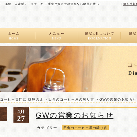
ー・釜飯・自家製チーズケーキ|三重県伊賀市での観光なら鍵屋の辻へ
|
個人情報
ストレートコーヒー
コー
スペシャルブレンドコーヒー
キャ
レギュラーブレンドコーヒー
ドリンク&食べ物
|コーヒー専門店 鍵屋の辻
>
田舎のコーヒー屋の独り言
>
GWの営業のお知らせ
4月
GWの営業のお知らせ
27
カテゴリー
田舎のコーヒー屋の独り言