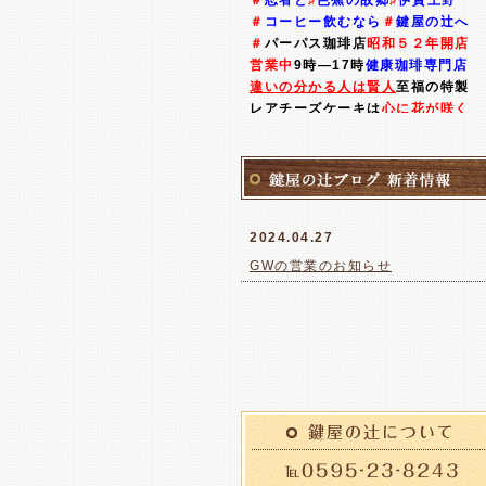
＃
忍者と
♯
芭蕉の故郷
♯
伊賀上野
所を口ずてに廻る。 そのうち自然に
＃
コーヒー飲むなら
＃
鍵屋の辻へ
る。28才で結婚。29才で鉄工所を
＃
パーパス珈琲店
昭和５２年開店
業。 工学系の出身で物作りが好きで
営業中
9時―17時
健康珈琲専門店
た。 32才の時に事故の後遺症が再
違いの分かる人は賢人
至福の特製
工場を他人に譲渡し廃業。 昭和52
レアチーズケーキは
心に花が咲く
理工系出身
で探求心旺盛な店主の
尾市に転居、喫茶店をオープン。 5
稀有な人生体験で得た創意工夫の
に生活の目処もつき身体を治したく
新発想
と
創作
の
我が人生の終着駅
体術の先生に入門、 手技や東洋医学
＃優化水
自家製ネル布抽出
高級豆
学ぶ。 易も別の先生に師事し習う。
＃
自家焙煎の高級良質豆も販売
★
体術も易も免状を頂く。 当時コーヒ
2024.04.27
釜めしは現在提供していません
夕5時
以後のお客様は電話してね
を飲むとガンになると言われていま
GWの営業のお知らせ
#珈琲工房 #鍵屋の辻
た。 豊かになる程何杯もコーヒーを
む人が増え胃を悪くする人が増えて 
2022.06.29
ました。 私はコーヒーの事を知りた
6月30日より通常通り営業致しま
何冊も本を読みました。 その結果砂
す
が悪いという事を知りました。 コー
ーはアルカリ食品で砂糖は酸性食品
のです。 砂糖の摂り過ぎが胃を悪く
ているのです。 現在、砂糖の摂り過