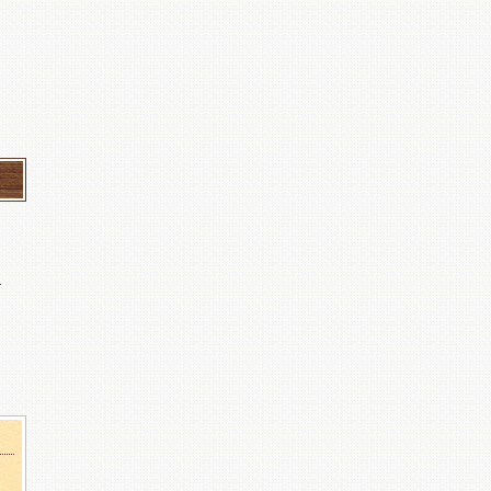
治
起
し
発、
年八
5年
整
を
整
ー
し
飲
い
く
糖
ヒ
な
し
ぎ