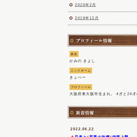
2020年2月
2019年12月
姓名
かみの きよし
ニックネーム
きょべー
プロフィール
大阪府東大阪市生まれ。 4才と24才
2度死の局面に遭う。 4才の時に母
死別。 24才の時ひき逃げの交通事
遭い3ヶ月余り入院。 退院後事故の
遺症に悩まされる。 1年間大阪中の
2022.06.22
灸院、マツサージ、接骨院など10数