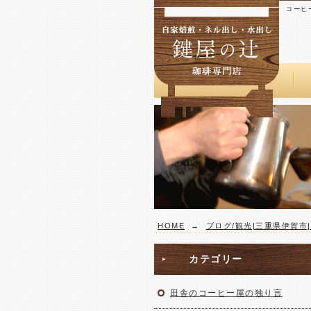
コーヒ
HOME
→
ブログ/観光|三重県伊賀市
カテゴリー
田舎のコーヒー屋の独り言