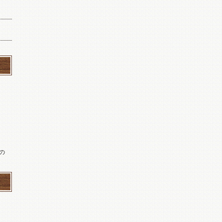
の
とも
故に
後
鍼
ヶ