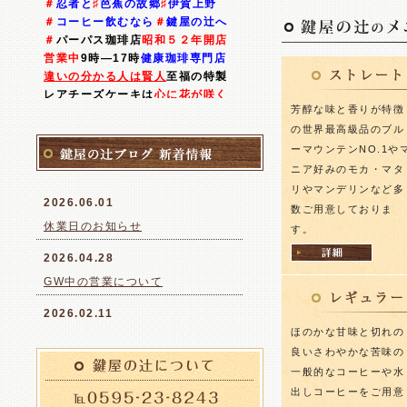
＃
忍者と
♯
芭蕉の故郷
♯
伊賀上野
＃
コーヒー飲むなら
＃
鍵屋の辻へ
＃
パーパス珈琲店
昭和５２年開店
営業中
9時―17時
健康珈琲専門店
違いの分かる人は賢人
至福の特製
レアチーズケーキは
心に花が咲く
芳醇な味と香りが特徴
理工系出身
で探求心旺盛な店主の
の世界最高級品のブル
稀有な人生体験で得た創意工夫の
新発想
と
創作
の
我が人生の終着駅
ーマウンテンNO.1や
＃優化水
自家製ネル布抽出
高級豆
ニア好みのモカ・マタ
＃
自家焙煎の高級良質豆も販売
★
リやマンデリンなど多
2026.06.01
釜めしは現在提供していません
数ご用意しておりま
夕5時
以後のお客様は電話してね
休業日のお知らせ
す。
#珈琲工房 #鍵屋の辻
2026.04.28
2022.06.29
GW中の営業について
6月30日より通常通り営業致しま
す
2026.02.11
ほのかな甘味と切れの
2月11日の営業
良いさわやかな苦味の
2026.01.14
一般的なコーヒーや水
営業日のお知らせ
出しコーヒーをご用意