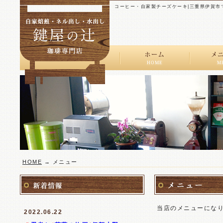
コーヒー・自家製チーズケーキ|三重県伊賀市
ストレ
スペシ
レギュ
ドリン
HOME
→ メニュー
当店のメニューにな
2022.06.22