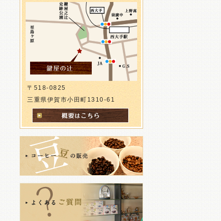
が肥満、糖尿病、カルシウム不足など
を招き色々な病気の原因を招いていま
す。 免疫力を低下させ自己治癒力をも
下げています。 鉄工所からコーヒー屋
へ。私は少し他人と違う道を生きてき
ました。 それ故に医食同源の言葉の本
当の意味を理解しこの様なコーヒー屋
〒518-0825
をしています。 コーヒーには素晴らし
三重県伊賀市小田町1310-61
い薬の効果があります。 砂糖を入れず
質の良いコーヒーを1日5、6杯飲むこ
とをお薦めします。 健康こそ最高の財
産と言います。