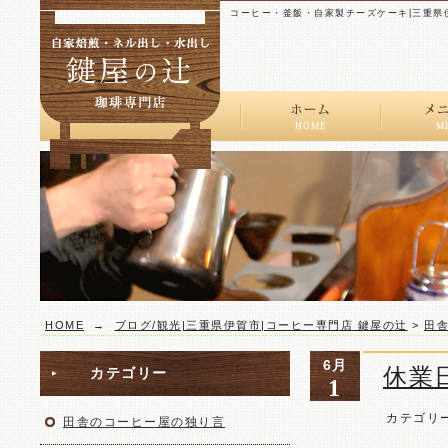
コーヒー・釜飯・自家製チーズケーキ|三重県
ストレ
スペシ
レギュ
ドリン
HOME
→
ブログ/観光|三重県伊賀市|コーヒー専門店 鍵屋の辻
>
田
6月
休業
カテゴリー
1
カテゴリ
田舎のコーヒー屋の独り言