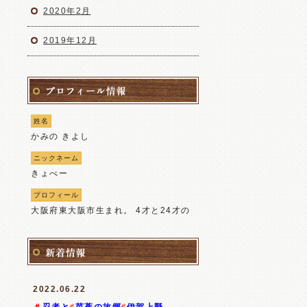
2020年2月
2019年12月
姓名
かみの きよし
ニックネーム
きょべー
プロフィール
大阪府東大阪市生まれ。 4才と24才の
2度死の局面に遭う。 4才の時に母とも
死別。 24才の時ひき逃げの交通事故に
遭い3ヶ月余り入院。 退院後事故の後
遺症に悩まされる。 1年間大阪中の鍼
2022.06.22
灸院、マツサージ、接骨院など10数ヶ