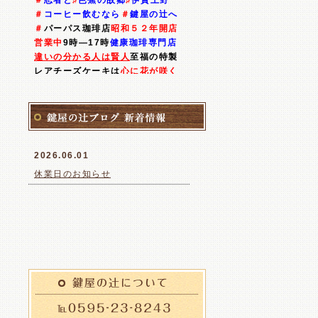
＃
忍者と
♯
芭蕉の故郷
♯
伊賀上野
所を口ずてに廻る。 そのうち自然に治
＃
コーヒー飲むなら
＃
鍵屋の辻へ
る。28才で結婚。29才で鉄工所を起
＃
パーパス珈琲店
昭和５２年開店
業。 工学系の出身で物作りが好きでし
営業中
9時―17時
健康珈琲専門店
た。 32才の時に事故の後遺症が再発、
違いの分かる人は賢人
至福の特製
工場を他人に譲渡し廃業。 昭和52年八
レアチーズケーキは
心に花が咲く
理工系出身
で探求心旺盛な店主の
尾市に転居、喫茶店をオープン。 55年
稀有な人生体験で得た創意工夫の
に生活の目処もつき身体を治したく整
新発想
と
創作
の
我が人生の終着駅
体術の先生に入門、 手技や東洋医学を
＃優化水
自家製ネル布抽出
高級豆
学ぶ。 易も別の先生に師事し習う。整
＃
自家焙煎の高級良質豆も販売
★
体術も易も免状を頂く。 当時コーヒー
2026.06.01
釜めしは現在提供していません
夕5時
以後のお客様は電話してね
を飲むとガンになると言われていまし
休業日のお知らせ
#珈琲工房 #鍵屋の辻
た。 豊かになる程何杯もコーヒーを飲
む人が増え胃を悪くする人が増えて い
2022.06.29
ました。 私はコーヒーの事を知りたく
6月30日より通常通り営業致しま
何冊も本を読みました。 その結果砂糖
す
が悪いという事を知りました。 コーヒ
ーはアルカリ食品で砂糖は酸性食品な
のです。 砂糖の摂り過ぎが胃を悪くし
ているのです。 現在、砂糖の摂り過ぎ